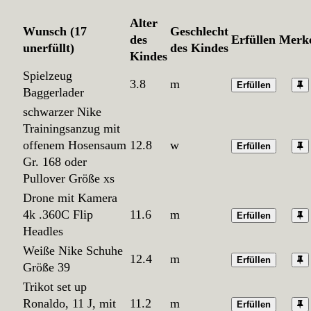
Alter
Wunsch (17
Geschlecht
des
Erfüllen
Merk
unerfüllt)
des Kindes
Kindes
Spielzeug
3.8
m
Erfüllen
Baggerlader
schwarzer Nike
Trainingsanzug mit
offenem Hosensaum
12.8
w
Erfüllen
Gr. 168 oder
Pullover Größe xs
Drone mit Kamera
4k .360C Flip
11.6
m
Erfüllen
Headles
Weiße Nike Schuhe
12.4
m
Erfüllen
Größe 39
Trikot set up
Ronaldo, 11 J, mit
11.2
m
Erfüllen