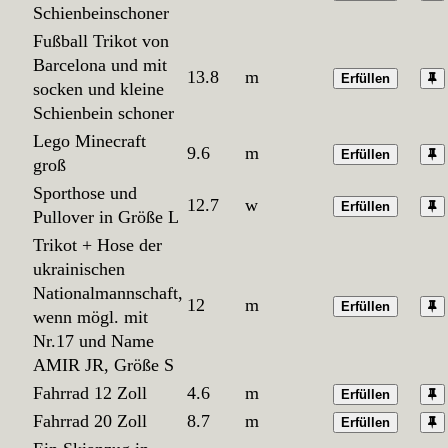
Schienbeinschoner
Fußball Trikot von
Barcelona und mit
13.8
m
Erfüllen
socken und kleine
Schienbein schoner
Lego Minecraft
9.6
m
Erfüllen
groß
Sporthose und
12.7
w
Erfüllen
Pullover in Größe L
Trikot + Hose der
ukrainischen
Nationalmannschaft,
12
m
Erfüllen
wenn mögl. mit
Nr.17 und Name
AMIR JR, Größe S
Fahrrad 12 Zoll
4.6
m
Erfüllen
Fahrrad 20 Zoll
8.7
m
Erfüllen