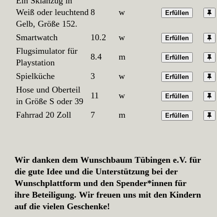
Ein Skianzug in
Weiß oder leuchtend
8
w
Erfüllen
Gelb, Größe 152.
Smartwatch
10.2
w
Erfüllen
Flugsimulator für
8.4
m
Erfüllen
Playstation
Spielküche
3
w
Erfüllen
Hose und Oberteil
11
w
Erfüllen
in Größe S oder 39
Fahrrad 20 Zoll
7
m
Erfüllen
Wir danken dem Wunschbaum Tübingen e.V. für
die gute Idee und die Unterstützung bei der
Wunschplattform und den Spender*innen für
ihre Beteiligung. Wir freuen uns mit den Kindern
auf die vielen Geschenke!