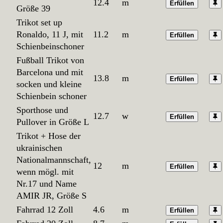
12.4
m
Erfüllen
Größe 39
Trikot set up
Ronaldo, 11 J, mit
11.2
m
Erfüllen
Schienbeinschoner
Fußball Trikot von
Barcelona und mit
13.8
m
Erfüllen
socken und kleine
Schienbein schoner
Sporthose und
12.7
w
Erfüllen
Pullover in Größe L
Trikot + Hose der
ukrainischen
Nationalmannschaft,
12
m
Erfüllen
wenn mögl. mit
Nr.17 und Name
AMIR JR, Größe S
Fahrrad 12 Zoll
4.6
m
Erfüllen