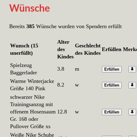
Wünsche
Bereits
385
Wünsche wurden von Spendern erfüllt
Alter
Wunsch (15
Geschlecht
des
Erfüllen
Merk
unerfüllt)
des Kindes
Kindes
Spielzeug
3.8
m
Erfüllen
Baggerlader
Warme Winterjacke
8.2
w
Erfüllen
Größe 140 Pink
schwarzer Nike
Trainingsanzug mit
offenem Hosensaum
12.8
w
Erfüllen
Gr. 168 oder
Pullover Größe xs
Weiße Nike Schuhe