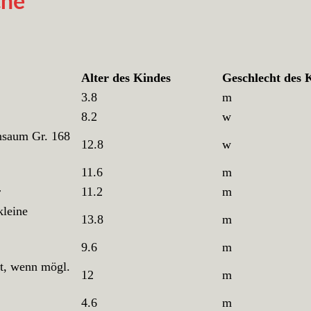
che
Alter des Kindes
Geschlecht des 
3.8
m
8.2
w
nsaum Gr. 168
12.8
w
11.6
m
r
11.2
m
kleine
13.8
m
9.6
m
ft, wenn mögl.
12
m
4.6
m