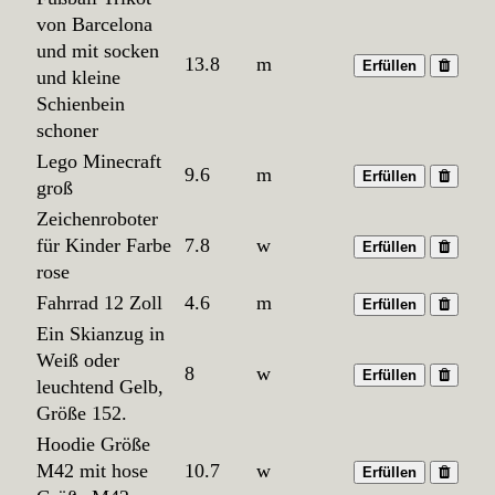
von Barcelona
und mit socken
13.8
m
Erfüllen
und kleine
Schienbein
schoner
Lego Minecraft
9.6
m
Erfüllen
groß
Zeichenroboter
für Kinder Farbe
7.8
w
Erfüllen
rose
Fahrrad 12 Zoll
4.6
m
Erfüllen
Ein Skianzug in
Weiß oder
8
w
Erfüllen
leuchtend Gelb,
Größe 152.
Hoodie Größe
M42 mit hose
10.7
w
Erfüllen