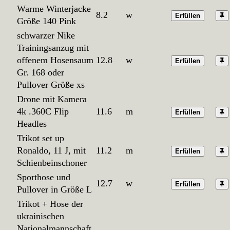
Warme Winterjacke
8.2
w
Erfüllen
Größe 140 Pink
schwarzer Nike
Trainingsanzug mit
offenem Hosensaum
12.8
w
Erfüllen
Gr. 168 oder
Pullover Größe xs
Drone mit Kamera
4k .360C Flip
11.6
m
Erfüllen
Headles
Trikot set up
Ronaldo, 11 J, mit
11.2
m
Erfüllen
Schienbeinschoner
Sporthose und
12.7
w
Erfüllen
Pullover in Größe L
Trikot + Hose der
ukrainischen
Nationalmannschaft,