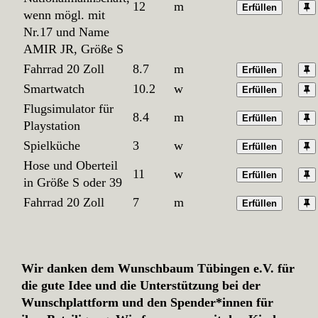
12
m
Erfüllen
wenn mögl. mit
Nr.17 und Name
AMIR JR, Größe S
Fahrrad 20 Zoll
8.7
m
Erfüllen
Smartwatch
10.2
w
Erfüllen
Flugsimulator für
8.4
m
Erfüllen
Playstation
Spielküche
3
w
Erfüllen
Hose und Oberteil
11
w
Erfüllen
in Größe S oder 39
Fahrrad 20 Zoll
7
m
Erfüllen
Wir danken dem Wunschbaum Tübingen e.V. für
die gute Idee und die Unterstützung bei der
Wunschplattform und den Spender*innen für