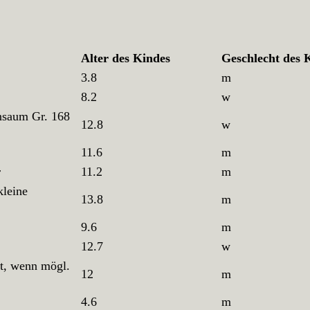
Alter des Kindes
Geschlecht des 
3.8
m
8.2
w
nsaum Gr. 168
12.8
w
11.6
m
r
11.2
m
kleine
13.8
m
9.6
m
12.7
w
ft, wenn mögl.
12
m
4.6
m