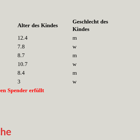
Geschlecht des
Alter des Kindes
Kindes
12.4
m
7.8
w
8.7
m
10.7
w
8.4
m
3
w
n Spender erfüllt
che