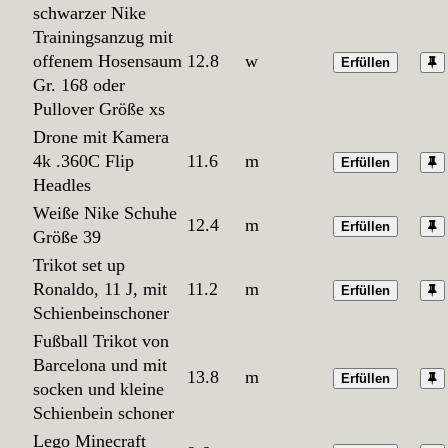
schwarzer Nike
Trainingsanzug mit
offenem Hosensaum
12.8
w
Erfüllen
Gr. 168 oder
Pullover Größe xs
Drone mit Kamera
4k .360C Flip
11.6
m
Erfüllen
Headles
Weiße Nike Schuhe
12.4
m
Erfüllen
Größe 39
Trikot set up
Ronaldo, 11 J, mit
11.2
m
Erfüllen
Schienbeinschoner
Fußball Trikot von
Barcelona und mit
13.8
m
Erfüllen
socken und kleine
Schienbein schoner
Lego Minecraft