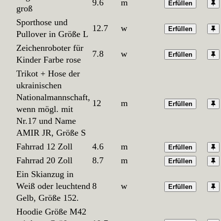
9.6
m
Erfüllen
groß
Sporthose und
12.7
w
Erfüllen
Pullover in Größe L
Zeichenroboter für
7.8
w
Erfüllen
Kinder Farbe rose
Trikot + Hose der
ukrainischen
Nationalmannschaft,
12
m
Erfüllen
wenn mögl. mit
Nr.17 und Name
AMIR JR, Größe S
Fahrrad 12 Zoll
4.6
m
Erfüllen
Fahrrad 20 Zoll
8.7
m
Erfüllen
Ein Skianzug in
Weiß oder leuchtend
8
w
Erfüllen
Gelb, Größe 152.
Hoodie Größe M42