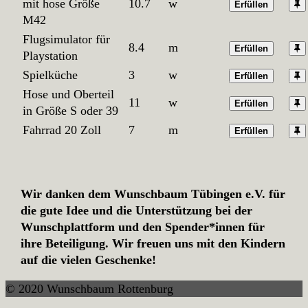
mit hose Größe
10.7
w
Erfüllen
M42
Flugsimulator für
8.4
m
Erfüllen
Playstation
Spielküche
3
w
Erfüllen
Hose und Oberteil
11
w
Erfüllen
in Größe S oder 39
Fahrrad 20 Zoll
7
m
Erfüllen
Wir danken dem Wunschbaum Tübingen e.V. für
die gute Idee und die Unterstützung bei der
Wunschplattform und den Spender*innen für
ihre Beteiligung. Wir freuen uns mit den Kindern
auf die vielen Geschenke!
© 2020 Wunschbaum Rottenburg