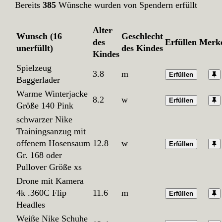
Bereits
385
Wünsche wurden von Spendern erfüllt
Alter
Wunsch (16
Geschlecht
des
Erfüllen
Merk
unerfüllt)
des Kindes
Kindes
Spielzeug
3.8
m
Erfüllen
Baggerlader
Warme Winterjacke
8.2
w
Erfüllen
Größe 140 Pink
schwarzer Nike
Trainingsanzug mit
offenem Hosensaum
12.8
w
Erfüllen
Gr. 168 oder
Pullover Größe xs
Drone mit Kamera
4k .360C Flip
11.6
m
Erfüllen
Headles
Weiße Nike Schuhe