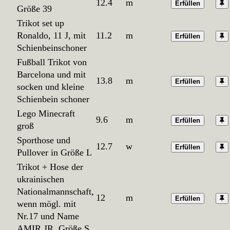
12.4
m
Erfüllen
Größe 39
Trikot set up
Ronaldo, 11 J, mit
11.2
m
Erfüllen
Schienbeinschoner
Fußball Trikot von
Barcelona und mit
13.8
m
Erfüllen
socken und kleine
Schienbein schoner
Lego Minecraft
9.6
m
Erfüllen
groß
Sporthose und
12.7
w
Erfüllen
Pullover in Größe L
Trikot + Hose der
ukrainischen
Nationalmannschaft,
12
m
Erfüllen
wenn mögl. mit
Nr.17 und Name
AMIR JR, Größe S