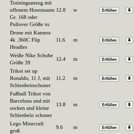
Trainingsanzug mit
offenem Hosensaum
12.8
w
Erfüllen
Gr. 168 oder
Pullover Größe xs
Drone mit Kamera
4k .360C Flip
11.6
m
Erfüllen
Headles
Weiße Nike Schuhe
12.4
m
Erfüllen
Größe 39
Trikot set up
Ronaldo, 11 J, mit
11.2
m
Erfüllen
Schienbeinschoner
Fußball Trikot von
Barcelona und mit
13.8
m
Erfüllen
socken und kleine
Schienbein schoner
Lego Minecraft
9.6
m
Erfüllen
groß