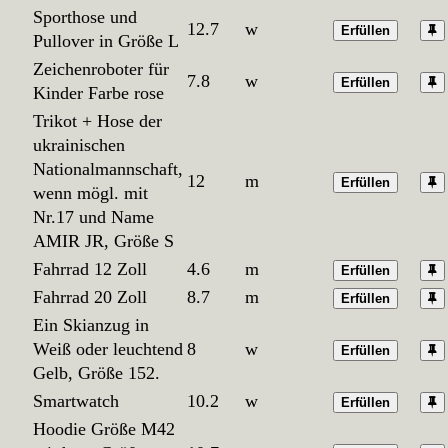
Sporthose und
12.7
w
Erfüllen
Pullover in Größe L
Zeichenroboter für
7.8
w
Erfüllen
Kinder Farbe rose
Trikot + Hose der
ukrainischen
Nationalmannschaft,
12
m
Erfüllen
wenn mögl. mit
Nr.17 und Name
AMIR JR, Größe S
Fahrrad 12 Zoll
4.6
m
Erfüllen
Fahrrad 20 Zoll
8.7
m
Erfüllen
Ein Skianzug in
Weiß oder leuchtend
8
w
Erfüllen
Gelb, Größe 152.
Smartwatch
10.2
w
Erfüllen
Hoodie Größe M42