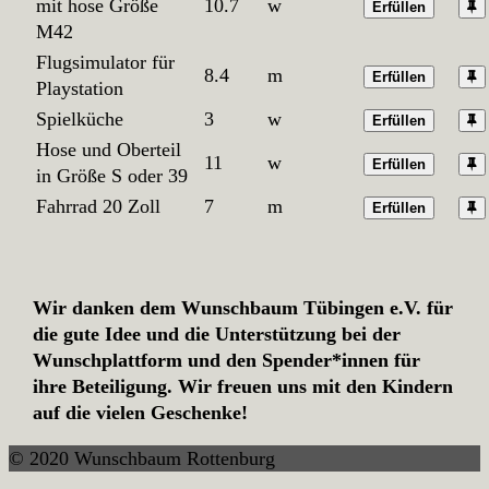
mit hose Größe
10.7
w
Erfüllen
M42
Flugsimulator für
8.4
m
Erfüllen
Playstation
Spielküche
3
w
Erfüllen
Hose und Oberteil
11
w
Erfüllen
in Größe S oder 39
Fahrrad 20 Zoll
7
m
Erfüllen
Wir danken dem Wunschbaum Tübingen e.V. für
die gute Idee und die Unterstützung bei der
Wunschplattform und den Spender*innen für
ihre Beteiligung. Wir freuen uns mit den Kindern
auf die vielen Geschenke!
© 2020 Wunschbaum Rottenburg