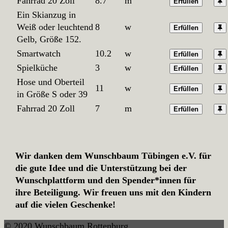
Fahrrad 20 Zoll
8.7
m
Erfüllen
Ein Skianzug in
Weiß oder leuchtend
8
w
Erfüllen
Gelb, Größe 152.
Smartwatch
10.2
w
Erfüllen
Spielküche
3
w
Erfüllen
Hose und Oberteil
11
w
Erfüllen
in Größe S oder 39
Fahrrad 20 Zoll
7
m
Erfüllen
Wir danken dem Wunschbaum Tübingen e.V. für
die gute Idee und die Unterstützung bei der
Wunschplattform und den Spender*innen für
ihre Beteiligung. Wir freuen uns mit den Kindern
auf die vielen Geschenke!
© 2020 Wunschbaum Rottenburg