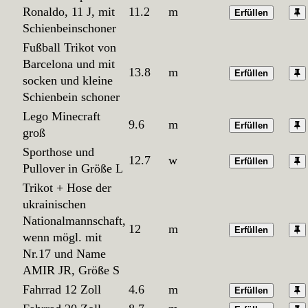
Ronaldo, 11 J, mit
11.2
m
Erfüllen
Schienbeinschoner
Fußball Trikot von
Barcelona und mit
13.8
m
Erfüllen
socken und kleine
Schienbein schoner
Lego Minecraft
9.6
m
Erfüllen
groß
Sporthose und
12.7
w
Erfüllen
Pullover in Größe L
Trikot + Hose der
ukrainischen
Nationalmannschaft,
12
m
Erfüllen
wenn mögl. mit
Nr.17 und Name
AMIR JR, Größe S
Fahrrad 12 Zoll
4.6
m
Erfüllen