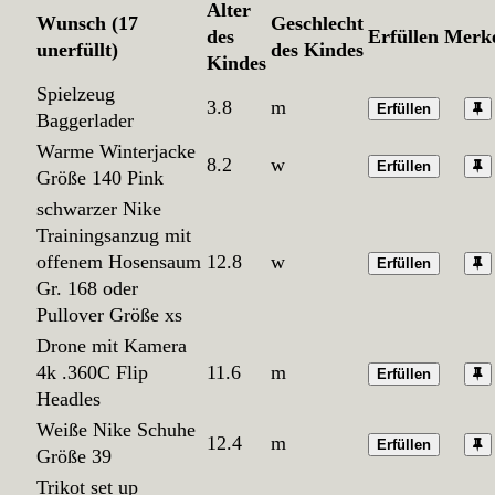
Alter
Wunsch (17
Geschlecht
des
Erfüllen
Merk
unerfüllt)
des Kindes
Kindes
Spielzeug
3.8
m
Erfüllen
Baggerlader
Warme Winterjacke
8.2
w
Erfüllen
Größe 140 Pink
schwarzer Nike
Trainingsanzug mit
offenem Hosensaum
12.8
w
Erfüllen
Gr. 168 oder
Pullover Größe xs
Drone mit Kamera
4k .360C Flip
11.6
m
Erfüllen
Headles
Weiße Nike Schuhe
12.4
m
Erfüllen
Größe 39
Trikot set up