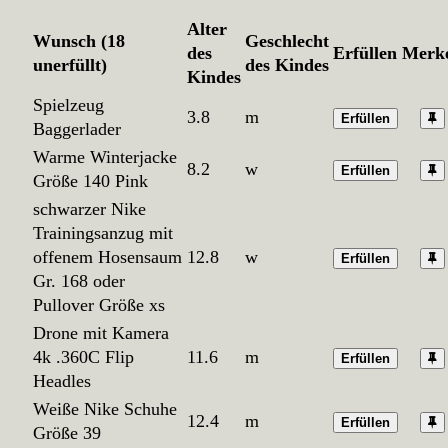
Alter
Wunsch (18
Geschlecht
des
Erfüllen
Merk
unerfüllt)
des Kindes
Kindes
Spielzeug
3.8
m
Erfüllen
Baggerlader
Warme Winterjacke
8.2
w
Erfüllen
Größe 140 Pink
schwarzer Nike
Trainingsanzug mit
offenem Hosensaum
12.8
w
Erfüllen
Gr. 168 oder
Pullover Größe xs
Drone mit Kamera
4k .360C Flip
11.6
m
Erfüllen
Headles
Weiße Nike Schuhe
12.4
m
Erfüllen
Größe 39