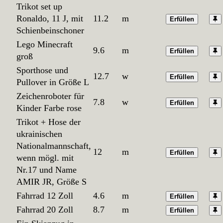
Trikot set up
Ronaldo, 11 J, mit
11.2
m
Erfüllen
Schienbeinschoner
Lego Minecraft
9.6
m
Erfüllen
groß
Sporthose und
12.7
w
Erfüllen
Pullover in Größe L
Zeichenroboter für
7.8
w
Erfüllen
Kinder Farbe rose
Trikot + Hose der
ukrainischen
Nationalmannschaft,
12
m
Erfüllen
wenn mögl. mit
Nr.17 und Name
AMIR JR, Größe S
Fahrrad 12 Zoll
4.6
m
Erfüllen
Fahrrad 20 Zoll
8.7
m
Erfüllen