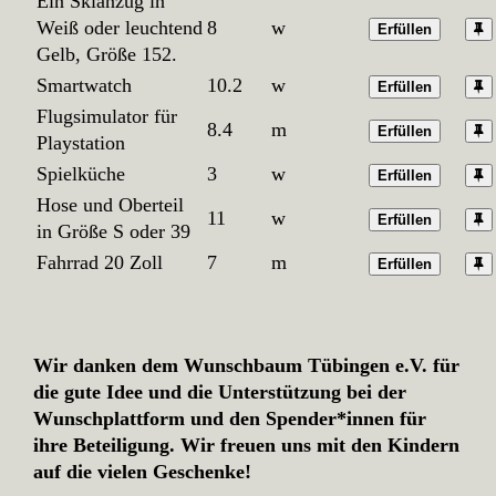
Ein Skianzug in
Weiß oder leuchtend
8
w
Erfüllen
Gelb, Größe 152.
Smartwatch
10.2
w
Erfüllen
Flugsimulator für
8.4
m
Erfüllen
Playstation
Spielküche
3
w
Erfüllen
Hose und Oberteil
11
w
Erfüllen
in Größe S oder 39
Fahrrad 20 Zoll
7
m
Erfüllen
Wir danken dem Wunschbaum Tübingen e.V. für
die gute Idee und die Unterstützung bei der
Wunschplattform und den Spender*innen für
ihre Beteiligung. Wir freuen uns mit den Kindern
auf die vielen Geschenke!