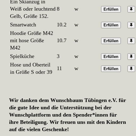
Ein Skianzug in
Weiß oder leuchtend
8
w
Erfüllen
Gelb, Größe 152.
Smartwatch
10.2
w
Erfüllen
Hoodie Größe M42
mit hose Größe
10.7
w
Erfüllen
M42
Spielküche
3
w
Erfüllen
Hose und Oberteil
11
w
Erfüllen
in Größe S oder 39
Wir danken dem Wunschbaum Tübingen e.V. für
die gute Idee und die Unterstützung bei der
Wunschplattform und den Spender*innen für
ihre Beteiligung. Wir freuen uns mit den Kindern
auf die vielen Geschenke!