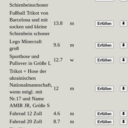
Schienbeinschoner
Fußball Trikot von
Barcelona und mit
13.8
m
Erfüllen
socken und kleine
Schienbein schoner
Lego Minecraft
9.6
m
Erfüllen
groß
Sporthose und
12.7
w
Erfüllen
Pullover in Größe L
Trikot + Hose der
ukrainischen
Nationalmannschaft,
12
m
Erfüllen
wenn mögl. mit
Nr.17 und Name
AMIR JR, Größe S
Fahrrad 12 Zoll
4.6
m
Erfüllen
Fahrrad 20 Zoll
8.7
m
Erfüllen