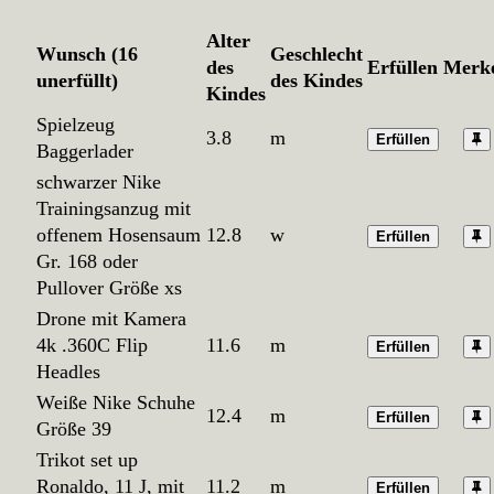
Alter
Wunsch (16
Geschlecht
des
Erfüllen
Merk
unerfüllt)
des Kindes
Kindes
Spielzeug
3.8
m
Erfüllen
Baggerlader
schwarzer Nike
Trainingsanzug mit
offenem Hosensaum
12.8
w
Erfüllen
Gr. 168 oder
Pullover Größe xs
Drone mit Kamera
4k .360C Flip
11.6
m
Erfüllen
Headles
Weiße Nike Schuhe
12.4
m
Erfüllen
Größe 39
Trikot set up
Ronaldo, 11 J, mit
11.2
m
Erfüllen