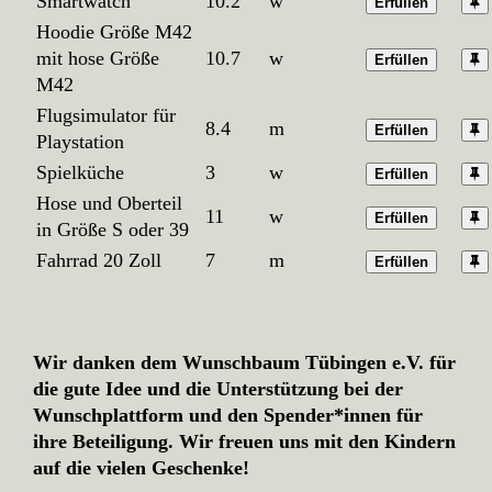
Smartwatch
10.2
w
Erfüllen
Hoodie Größe M42
mit hose Größe
10.7
w
Erfüllen
M42
Flugsimulator für
8.4
m
Erfüllen
Playstation
Spielküche
3
w
Erfüllen
Hose und Oberteil
11
w
Erfüllen
in Größe S oder 39
Fahrrad 20 Zoll
7
m
Erfüllen
Wir danken dem Wunschbaum Tübingen e.V. für
die gute Idee und die Unterstützung bei der
Wunschplattform und den Spender*innen für
ihre Beteiligung. Wir freuen uns mit den Kindern
auf die vielen Geschenke!