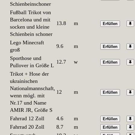
Schienbeinschoner
Fußball Trikot von
Barcelona und mit
13.8
m
Erfüllen
socken und kleine
Schienbein schoner
Lego Minecraft
9.6
m
Erfüllen
groß
Sporthose und
12.7
w
Erfüllen
Pullover in Größe L
Trikot + Hose der
ukrainischen
Nationalmannschaft,
12
m
Erfüllen
wenn mögl. mit
Nr.17 und Name
AMIR JR, Größe S
Fahrrad 12 Zoll
4.6
m
Erfüllen
Fahrrad 20 Zoll
8.7
m
Erfüllen