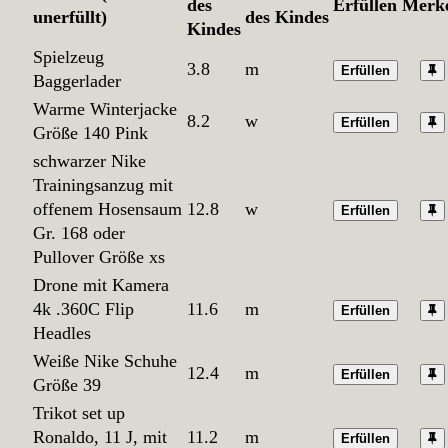
des
Erfüllen
Merk
unerfüllt)
des Kindes
Kindes
Spielzeug
3.8
m
Erfüllen
Baggerlader
Warme Winterjacke
8.2
w
Erfüllen
Größe 140 Pink
schwarzer Nike
Trainingsanzug mit
offenem Hosensaum
12.8
w
Erfüllen
Gr. 168 oder
Pullover Größe xs
Drone mit Kamera
4k .360C Flip
11.6
m
Erfüllen
Headles
Weiße Nike Schuhe
12.4
m
Erfüllen
Größe 39
Trikot set up
Ronaldo, 11 J, mit
11.2
m
Erfüllen